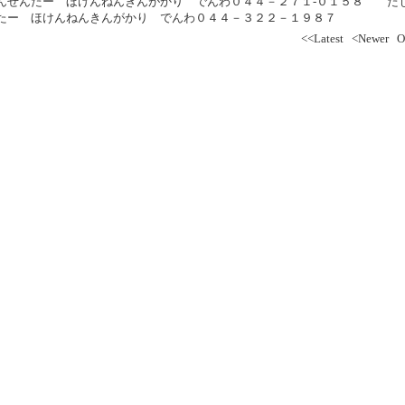
んせんたー ほけんねんきんがかり でんわ０４４－２７１-０１５８ 
たー ほけんねんきんがかり でんわ０４４－３２２－１９８７
<<Latest
<Newer
O