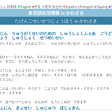
さしい日本語
◆
English
◆
中文
◆
한국 조선어
◆
Español
◆
Português
◆
Tagalog
◆
多言語生活情報 in かわさき
たげんごせいかつじょうほう in かわさき
じん りゅうがくせいのための しゅうしょくふぇあ ごうど
ょう しゅうしょく せつめいかい
やく３０しゃが さんかよてい。 りゅうがくせいむけ しゅうしょくがい
るひと･･･２０１９ねん、２０２０ねんに だいがく せんもんがっこうなど
か すでに そつぎょうしている りゅうがくせい。
つ７にち もくようび ＰＭ１：００～ＰＭ５：００
わさき ふろんてぃあびる ２かい ＫＣＣＩほーる （かわさきえき き
て１ぷん）
ことは：けいざい ろうどう こようび でんわ０４４－２００－２２７６
００－３５９８
の ほーむぺーじから さんかの もうしこみが できます
ふにん きょせい しゅじゅつ ほじょきん