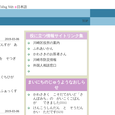
Tiếng Việt
◆
日本語
TOP
役に立つ情報サイトリンク集
2019-03-06
川崎区役所の案内
だんすが あ
ふれあいかん
かわさきのお医者さん
を そつぎ
川崎市防災情報
外国人相談窓口
たぐちひが
まいにちのじゅうようなおしら
せ
 ふぁっくす
かわさきく こそだてがいど「さ
んぽみち」の がいこくごばん
が できました
[551]
けんこうしんだん と そうだん
2019-03-06
かい ただです
[523]