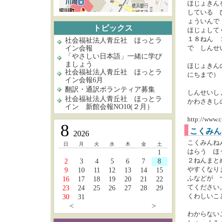
ほじょきん
している 
ょういんで
トピックス
ほじょして
１８ねん 
社会福祉法人青丘社 ほっとラ
で しんせ
イン会報
「やさしい日本語」一緒に学び
ましょう
ほじょきん
社会福祉法人青丘社 ほっとラ
にちまで）
イン会報6月
翻訳・通訳ボランティア募集
しんせいし
社会福祉法人青丘社 ほっとラ
かわさきし
イン 新館会報NO10(２月）
http://www.
8
こくみん
2026
こくみんね
日
月
火
水
木
金
土
はらう ほ
1
２ねんまと
2
3
4
5
6
7
8
やすくなり
9
10
11
12
13
14
15
ふなどが 
16
17
18
19
20
21
22
てください
23
24
25
26
27
28
29
くわしいこ
30
31
<
>
わからない