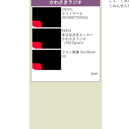
しょ くみ
かわさきラジオ
くみんせん
(TEST)
テストデータ
20130407TEST
[6]
PEPSI
多文化共生センター
かわさきラジオ
（TEST)test
[5]
テスト映像 Test Movie
[4]
more