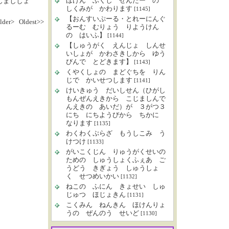
ほけん ふくし せんたー の
たじまししょ
しくみが かわります
[1145]
【おんすいぷーる・とれーにんぐ
lder>
Oldest>>
るーむ むりょう りようけん
の はいふ】
[1144]
【しゅうがく えんじょ しんせ
いしょが かわさきしから ゆう
びんで とどきます】
[1143]
くやくしょの まどぐちを りん
じで かいせつします
[1141]
けいきゅう だいしせん（ひがし
もんぜんえきから こじましんで
んえきの あいだ）が ３がつ３
にち にちようびから ちかに
なります
[1135]
わくわくぷらざ もうしこみ う
けつけ
[1133]
がいこくじん りゅうがくせいの
ための しゅうしょくふぇあ ご
うどう きぎょう しゅうしょ
く せつめいかい
[1132]
ねこの ふにん きょせい しゅ
じゅつ ほじょきん
[1131]
こくみん ねんきん ほけんりょ
うの ぜんのう せいど
[1130]