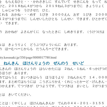
を もらえるひと・・・かわさきしに すんでいて せきにんを もって 
ひと。２０１８ねん４がつから ２０１９ねん３がつまでに きょうりょく
 しゅじゅつを うけさせた ひと。
くれる おかね・・・めす １ぴき ３０００えん おす １ぴき ２００
１２がつまつまでに しんせいしたひとも しんせい できます。ひとかぞ
い できます。
の おかねが よさんがくに なったときに しめきります。（うけつけは
ょは きょうりょく どうぶつびょういんに あります。
の ほーむぺーじからも だうんろーどできます。
city.kawasaki.jp/350/page/0000017780.html
 ねんきん ほけんりょうの ぜんのう せいど
んきんの ほけんりょうの はらいかたには ２ねん・１ねん・６っかげつ
うほうが あります。
めてはらうと まいつきはらう ほうほうより ２ねんかんで １４，０
ます。まとめてはらうには こうざふりかえ・くれじっとかーど・げんきん
つかえます。てつづきが ひつようです。てつづきは まいとし ２がつま
。
とは きいてください。
ことは：くやくしょ ほけんねんきんか でんわ０４４－２０１－３１５