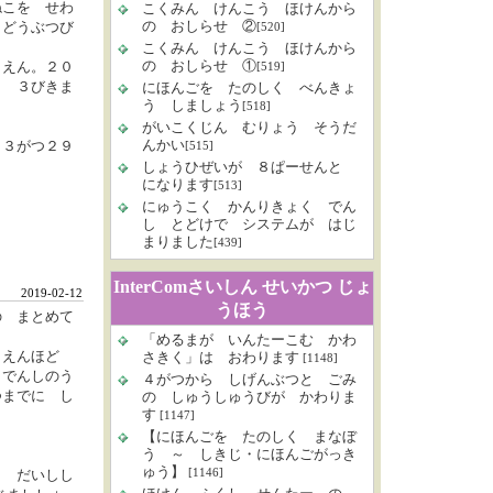
ねこを せわ
こくみん けんこう ほけんから
の おしらせ ②
 どうぶつび
[520]
こくみん けんこう ほけんから
の おしらせ ①
０えん。２０
[519]
く ３びきま
にほんごを たのしく べんきょ
う しましょう
[518]
がいこくじん むりょう そうだ
んかい
 ３がつ２９
[515]
しょうひぜいが ８ぱーせんと
になります
[513]
にゅうこく かんりきょく でん
し とどけで システムが はじ
まりました
[439]
InterComさいしん せいかつ じょ
2019-02-12
うほう
の まとめて
「めるまが いんたーこむ かわ
００えんほど
さきく」は おわります
[1148]
・でんしのう
４がつから しげんぶつと ごみ
つまでに し
の しゅうしゅうびが かわりま
す
[1147]
【にほんごを たのしく まなぼ
う ～ しきじ・にほんごがっき
ゅう】
[1146]
５ だいしし