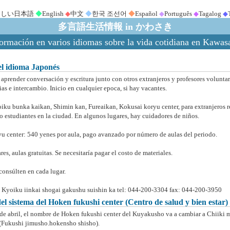
さしい日本語
◆
English
◆
中文
◆
한국 조선어
◆
Español
◆
Português
◆
Tagalog
◆
多言語生活情報 in かわさき
ormación en varios idiomas sobre la vida cotidiana en Kawas
el idioma Japonés
 aprender conversación y escritura junto con otros extranjeros y profesores volunta
as e intercambio. Inicio en cualquier epoca, si hay vacantes.
iku bunka kaikan, Shimin kan, Fureaikan, Kokusai koryu center, para extranjeros r
 o estudiantes en la ciudad. En algunos lugares, hay cuidadores de niños.
u center: 540 yenes por aula, pago avanzado por número de aulas del periodo.
res, aulas gratuitas. Se necesitaría pagar el costo de materiales.
consúlten en cada lugar.
 Kyoiku iinkai shogai gakushu suishin ka tel: 044-200-3304 fax: 044-200-3950
l sistema del Hoken fukushi center (Centro de salud y bien estar)
1 de abril, el nombre de Hoken fukushi center del Kuyakusho va a cambiar a Chiiki
 (Fukushi jimusho.hokensho shisho).