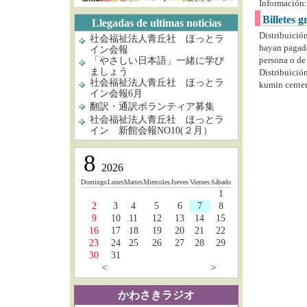
Información:
Billetes 
Llegadas de ultimas noticias
Distribuició
社会福祉法人青丘社 ほっとラ
hayan pagado
イン会報
persona o de 
「やさしい日本語」一緒に学び
ましょう
Distribuició
社会福祉法人青丘社 ほっとラ
kumin center
イン会報6月
翻訳・通訳ボランティア募集
社会福祉法人青丘社 ほっとラ
イン 新館会報NO10(２月）
8
2026
Domingo
Lunes
Martes
Miercoles
Jueves
Viernes
Sábado
1
2
3
4
5
6
7
8
9
10
11
12
13
14
15
16
17
18
19
20
21
22
23
24
25
26
27
28
29
30
31
<
>
かわさきラジオ