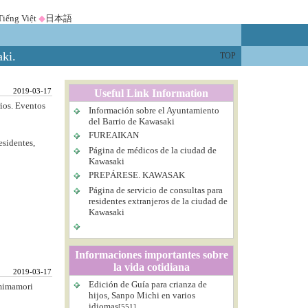
Tiếng Việt
◆
日本語
aki.
TOP
2019-03-17
Useful Link Information
rios. Eventos
Información sobre el Ayuntamiento
del Barrio de Kawasaki
FUREAIKAN
esidentes,
Página de médicos de la ciudad de
Kawasaki
PREPÁRESE. KAWASAK
Página de servicio de consultas para
residentes extranjeros de la ciudad de
Kawasaki
Informaciones importantes sobre
la vida cotidiana
2019-03-17
Edición de Guía para crianza de
 mimamori
hijos, Sanpo Michi en varios
idiomas
[551]