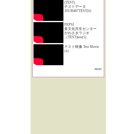
(TEST)
テストデータ
20130407TEST
[6]
PEPSI
多文化共生センター
かわさきラジオ
（TEST)test
[5]
テスト映像 Test Movie
[4]
more