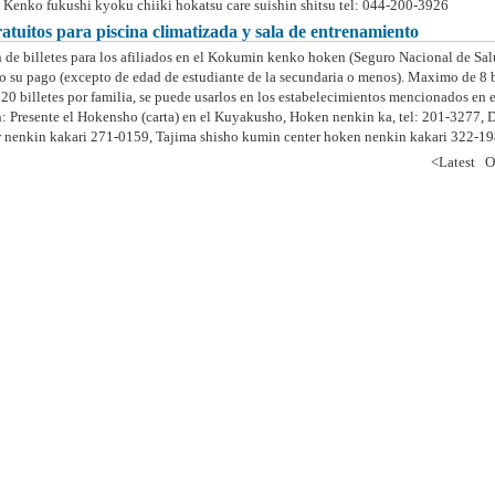
 Kenko fukushi kyoku chiiki hokatsu care suishin shitsu tel: 044-200-3926
gratuitos para piscina climatizada y sala de entrenamiento
n de billetes para los afiliados en el Kokumin kenko hoken (Seguro Nacional de Sa
 su pago (excepto de edad de estudiante de la secundaria o menos). Maximo de 8 b
20 billetes por familia, se puede usarlos en los estabelecimientos mencionados en el
n: Presente el Hokensho (carta) en el Kuyakusho, Hoken nenkin ka, tel: 201-3277, D
 nenkin kakari 271-0159, Tajima shisho kumin center hoken nenkin kakari 322-1
<Latest
O