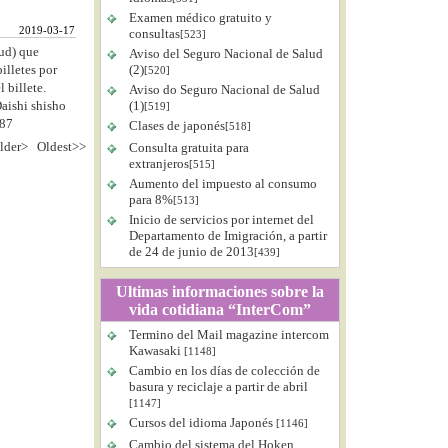
Examen médico gratuito y
2019-03-17
consultas
[523]
lud) que
Aviso del Seguro Nacional de Salud
illetes por
(2)
[520]
 billete.
Aviso do Seguro Nacional de Salud
aishi shisho
(1)
[519]
987
Clases de japonés
[518]
lder>
Oldest>>
Consulta gratuita para
extranjeros
[515]
Aumento del impuesto al consumo
para 8%
[513]
Inicio de servicios por internet del
Departamento de Imigración, a partir
de 24 de junio de 2013
[439]
Ultimas informaciones sobre la
vida cotidiana “InterCom”
Termino del Mail magazine intercom
Kawasaki
[1148]
Cambio en los días de colección de
basura y reciclaje a partir de abril
[1147]
Cursos del idioma Japonés
[1146]
Cambio del sistema del Hoken