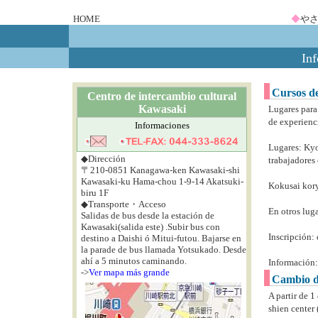
HOME
◆
や
Inf
Cursos d
Centro de intercambio cultural
Kawasaki
Lugares para
de experienci
Informaciones
Lugares: Kyo
◆Dirección
trabajadores
〒210-0851 Kanagawa-ken Kawasaki-shi
Kawasaki-ku Hama-chou 1-9-14 Akatsuki-
Kokusai kory
biru 1F
◆Transporte・Acceso
En otros luga
Salidas de bus desde la estación de
Kawasaki(salida este) .Subir bus con
Inscripción: 
destino a Daishi ó Mitui-futou. Bajarse en
la parade de bus llamada Yotsukado. Desde
ahí a 5 minutos caminando.
Información:
->
Ver mapa más grande
Cambio de
A partir de 
shien center