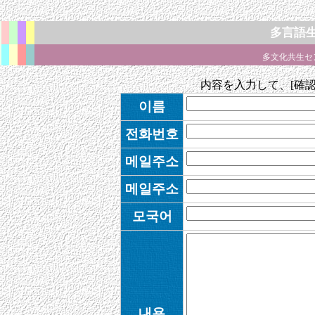
多言語生
多文化共生セ
内容を入力して、[確
이름
전화번호
메일주소
메일주소
모국어
내용